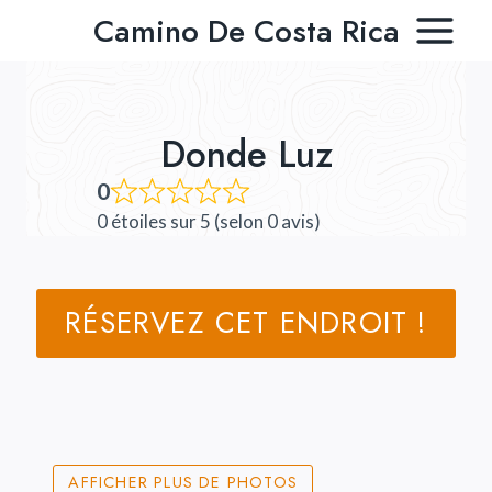
Aller
Camino De Costa Rica
au
contenu
Donde Luz
0
0 étoiles sur 5 (selon 0 avis)
RÉSERVEZ CET ENDROIT !
Content is collapsed. Activate the Afficher plus de pho
AFFICHER PLUS DE PHOTOS