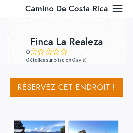
Aller
Camino De Costa Rica
au
contenu
Finca La Realeza
0
0 étoiles sur 5 (selon 0 avis)
RÉSERVEZ CET ENDROIT !
Content is collapsed. Activate the Afficher plus de pho