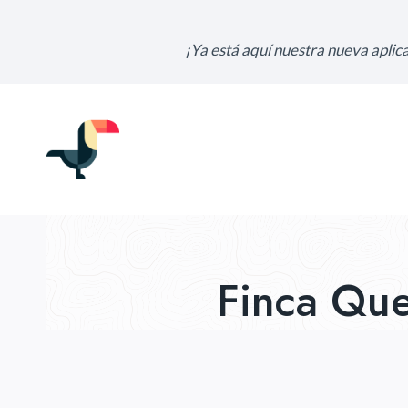
Ir
al
¡Ya está aquí nuestra nueva aplica
contenido
Finca Que