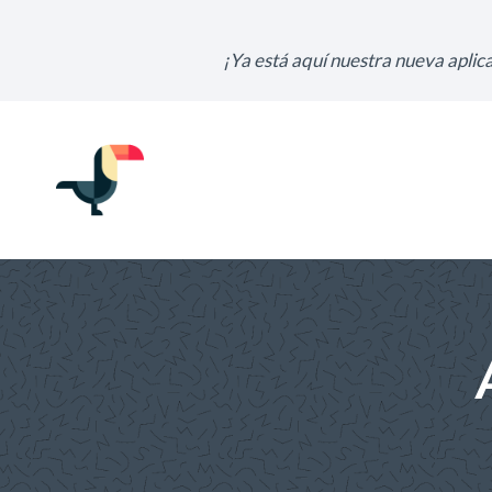
Ir
al
¡Ya está aquí nuestra nueva aplica
contenido